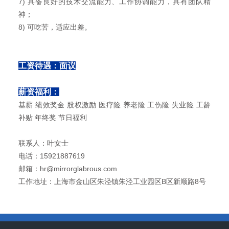
7) 具备良好的技术交流能力、工作协调能力，具有团队精
神；
8) 可吃苦，适应出差。
工资待遇：面议
薪资福利：
基薪
绩效奖金
股权激励
医疗险
养老险
工伤险
失业险
工龄
补贴
年终奖
节日福利
联系人：叶女士
电话：15921887619
邮箱：hr@mirrorglabrous.com
工作地址：上海市金山区朱泾镇朱泾工业园区B区新顺路8号