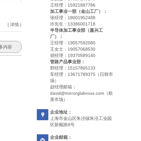
王经理：15921887786
加工事业一部（金山工厂）：
张经理：18001952488
许先生：13386001718
| 详情 |
半导体加工事业部（嘉兴工
厂）：
王经理：19057592080
多内容
王女士：19057068530
胡经理：19370589140
管路产品事业部：
郭经理：15157865133
车经理：13671789375（日韩市
场）
赵经理邮箱：
david@mirrorglabrous.com（欧
美市场）
企业地址：
上海市金山区朱泾镇朱泾工业园
区新顺路8号
企业邮箱：