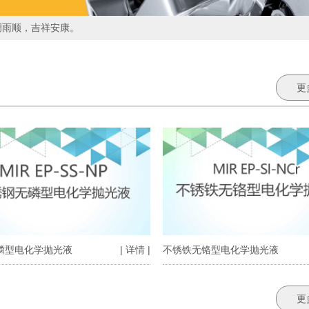
调雨顺，吉祥安康。
更
磷型电化学抛光液
| 详情 |
不锈铁无铬型电化学抛光液
更