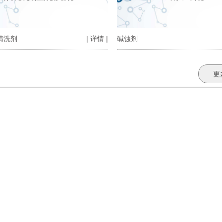
清洗剂
| 详情 |
碱蚀剂
更