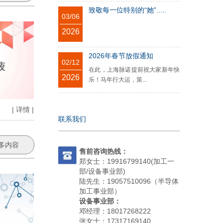
致敬每一位特别的“她”.....
03/06
2026
2026年春节放假通知
02/12
在此，上海脉诺提前祝大家新年快
2026
乐！马年行大运，策...
| 详情 |
联系我们
多内容
售前咨询热线：
郑女士：19916799140(加工一
部/设备事业部)
陆先生：19057510096（半导体
加工事业部）
设备事业部：
邓经理：18017268222
张女士：17317169140