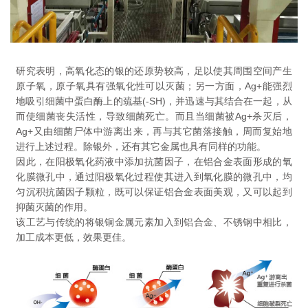
研究表明，高氧化态的银的还原势较高，足以使其周围空间产生
原子氧，原子氧具有强氧化性可以灭菌；另一方面，Ag+能强烈
地吸引细菌中蛋白酶上的巯基(-SH)，并迅速与其结合在一起，从
而使细菌丧失活性，导致细菌死亡。而且当细菌被Ag+杀灭后，
Ag+又由细菌尸体中游离出来，再与其它菌落接触，周而复始地
进行上述过程。除银外，还有其它金属也具有同样的功能。
因此，在阳极氧化药液中添加抗菌因子，在铝合金表面形成的氧
化膜微孔中，通过阳极氧化过程使其进入到氧化膜的微孔中，均
匀沉积抗菌因子颗粒，既可以保证铝合金表面美观，又可以起到
抑菌灭菌的作用。
该工艺与传统的将银铜金属元素加入到铝合金、不锈钢中相比，
加工成本更低，效果更佳。