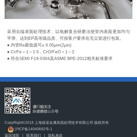
采用尖端表面处理技术、以电解复合研磨法使管内表面更加均匀
平滑、达到EP高等级品质、可按客户要求在无尘室进行包装。
● 内管Ra最低值可≤ 0.05μm(2μin)
● Cr/Fe＞1～1.5，CrO/FeO＞1～2
● 符合SEMI F19-0304及ASME BPE-2012相关标准要求
CopyRight©2018 上海脉诺金属表面处理技术有限公司 版权所有
沪ICP备14040692号-1
返回顶部
|
联系我们
|
隐私条款